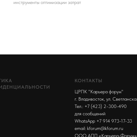
инструменты оптимизации затрат
ТИКА
КОНТАКТЫ
ИДЕНЦИАЛЬНОСТИ
ЦРПК "Карьера форум"
г. Владивосток, ул. Светланска
Тел.: +7 (423) 2-300-490
для сообщений
WhatsApp +7 914 973-17-33
email: kforum@kforum.ru
ООО АПП «Карьера-Форум»